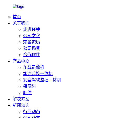
首页
关于我们
走进锋莱
公司文化
荣誉资质
公司场景
合作伙伴
产品中心
车载录像机
客流监控一体机
安全驾驶监控一体机
摄像头
配件
解决方案
新闻动态
行业动态
公司动态