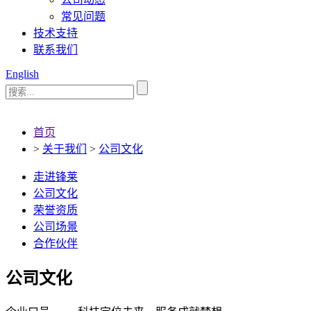
常见问题
技术支持
联系我们
English
首页
>
关于我们
>
公司文化
走进锋莱
公司文化
荣誉资质
公司场景
合作伙伴
公司文化