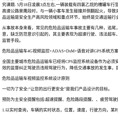
究课题. 5月18日凌晨3点左右,一辆装载有四氯乙烷的槽罐车行至
高速公路景鹰段时，与一辆小客车发生碰撞并侧翻起火，导致双
品运输是安全生产高风险领域和重点环节，始终是交通运输行
从事故本身来看，常见的危险品运输车事故主要有几种，追尾
意，缺乏防范意识引起的，其主要表现为超速行驶、违法超车
监管手段。
危险品运输车4G视频监控+ADAS+DsM+语音对讲GPS系统方
全国主要城市危险品运输车已经将CPS监控系统设备作为必
效的监督纠正驾驶员违规驾驶行为，降低交通事放的发生事，
危险品运输车视频监控系统设计原则
一切为了安全:“让您的出行更安全”是我们产品设计的目标。
预防为主安全提醒包括:超速提醒、危险路段提醒、、疲劳驾
1.以实时查询，车辆的实时状态，位置，速度，行驶方向，某