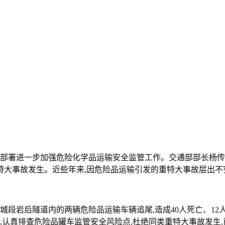
，研究部署进一步加强危险化学品运输安全监管工作。交通部部长
大事故发生。近些年来,因危险品运输引发的重特大事故层出不
 晋城段岩后隧道内的两辆危险品运输车辆追尾,造成40人死亡、1
,认真排查危险品罐车监管安全风险点,杜绝同类重特大事故发生