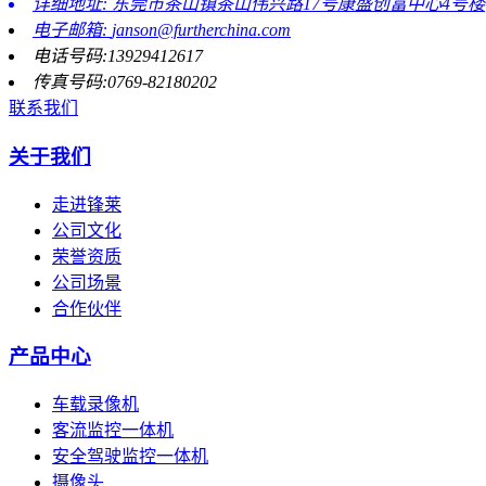
详细地址: 东莞市茶山镇茶山伟兴路17号康盛创富中心4号楼
电子邮箱:
janson@furtherchina.com
电话号码:13929412617
传真号码:0769-82180202
联系我们
关于我们
走进锋莱
公司文化
荣誉资质
公司场景
合作伙伴
产品中心
车载录像机
客流监控一体机
安全驾驶监控一体机
摄像头