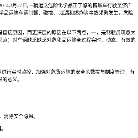
2014;3月27日,一辆运送危险化学品正丁醇的槽罐车行驶至济广
学品运输车辆制翻、碰撞、 泄漏和爆炸等事故频繁发生，危险
是直接原因，而更深层的原因在以下两点，一，是驾驶员疏忽大
规范；对车辆缺乏缺乏对危化品运输全过程实时、动态、有效的
辆进行实时监控，加强对危货运输的安全系数提与制度管理，有
极的意义。
。消除安全隐患。
理。