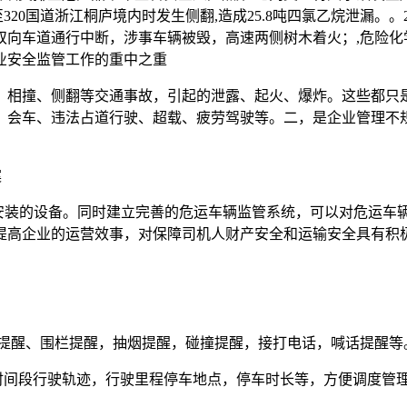
320国道浙江桐庐境内时发生侧翻,造成25.8吨四氯乙烷泄漏。。
向车道通行中断，涉事车辆被毁，高速两侧树木着火；,危险化
业安全监管工作的重中之重
，相撞、侧翻等交通事故，引起的泄露、起火、爆炸。这些都只
、会车、违法占道行驶、超载、疲劳驾驶等。二，是企业管理不
案
须安装的设备。同时建立完善的危运车辆监管系统，可以对危运车
提高企业的运营效事，对保障司机人财产安全和运输安全具有积
驶提醒、围栏提醒，抽烟提醒，碰撞提醒，接打电话，喊话提醒等
时间段行驶轨迹，行驶里程停车地点，停车时长等，方便调度管